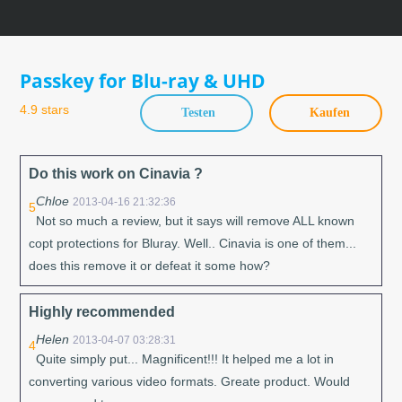
Skip
to
content
Passkey for Blu-ray & UHD
4.9 stars
Testen
Kaufen
Do this work on Cinavia ?
Chloe
2013-04-16 21:32:36
5
Not so much a review, but it says will remove ALL known
copt protections for Bluray. Well.. Cinavia is one of them...
does this remove it or defeat it some how?
Highly recommended
Helen
2013-04-07 03:28:31
4
Quite simply put... Magnificent!!! It helped me a lot in
converting various video formats. Greate product. Would