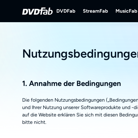
DVDFab
StreamFab
MusicFab
DVDFab
StreamFab
M
Umfassende Lösungen für DVD/B
Streaming-Videos h
St
ray/UHD.
Nutzungsbedingunge
1. Annahme der Bedingungen
Die folgenden Nutzungsbedingungen („Bedingungen“) 
und Ihrer Nutzung unserer Softwareprodukte und -die
auf die Website erklären Sie sich mit diesen Bedin
bitte nicht.