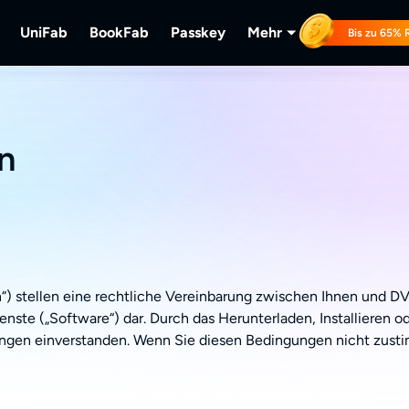
UniFab
BookFab
Passkey
Mehr
Bis zu 65% 
usicFab
UniFab
BookFab
Passkey
PlayerFab
lu-
erunterladen.
reaming-Musik herunterladen.
Kl-betriebener Video/Audio Enhancer.
Die ultimative Lösung für E-Books, Mangas &
DVD/Blu-ray/UHD-Discs entschl
Wiedergabe von Di
Hörbücher.
lokalem/Streaming
n
RecordFab
Streaming-Videos
stellen eine rechtliche Vereinbarung zwischen Ihnen und DVD
nste („Software“) dar. Durch das Herunterladen, Installieren 
gungen einverstanden. Wenn Sie diesen Bedingungen nicht zus