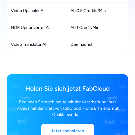
Video Upscaler AI
Ab 0.5 Credits/Min
HDR Upconverter AI
Ab 1 Credit/Min
Video Translator AI
Demnächst
Holen Sie sich jetzt FabCloud
Beginnen Sie noch heute mit der Verarbeitung Ihrer
Videos mit der Kraft von FabCloud. Hohe Effizienz, null
Qualitätsverlust.
Jetzt abonnieren