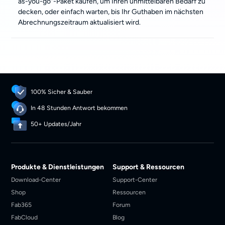
as-you-go“-Paket kaufen, um Ihren unmittelbaren Bedarf zu
decken, oder einfach warten, bis Ihr Guthaben im nächsten
Abrechnungszeitraum aktualisiert wird.
100% Sicher & Sauber
In 48 Stunden Antwort bekommen
50+ Updates/Jahr
Produkte & Dienstleistungen
Support & Ressourcen
Download-Center
Support-Center
Shop
Ressourcen
Fab365
Forum
FabCloud
Blog