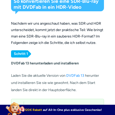
So konvertieren Sie eine SDR-Blu-ray
mit DVDFab in ein HDR-Video
Nachdem wir uns angeschaut haben, was SDR und HDR
unterscheidet, kommt jetzt der praktische Teil: Wie bringt
man eine SDR-Blu-ray in ein sauberes HDR-Format? Im
Folgenden zeige ich die Schritte, die ich selbst nutze.
Schritt 1
DVDFab 13 herunterladen und installieren
Laden Sie die aktuelle Version von
DVDFab 13
herunter
und installieren Sie sie wie gewohnt. Nach dem Start
landen Sie direkt in der Hauptoberfläche.
Kostenlos Downloaden
120€ Rabatt
auf All-In-One plus exklusive Geschenke!
Windows 11/10/8.1/8/7