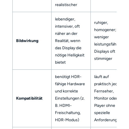
realistischer
lebendiger,
ruhiger,
intensiver, oft
homogener; auf
näher an der
weniger
Bildwirkung
Realität, wenn
leistungsfähigen
das Display die
Displays oft
nötige Helligkeit
stimmiger
bietet
benötigt HDR-
läuft auf
fähige Hardware
praktisch jedem
und korrekte
Fernseher,
Kompatibilität
Einstellungen (z.
Monitor oder
B. HDMI-
Player ohne
Freischaltung,
spezielle
HDR-Modus)
Anforderungen