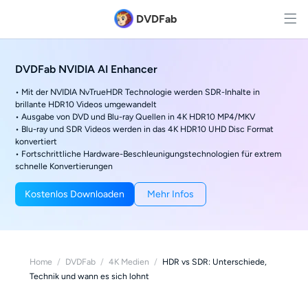
DVDFab
DVDFab NVIDIA AI Enhancer
• Mit der NVIDIA NvTrueHDR Technologie werden SDR-Inhalte in
brillante HDR10 Videos umgewandelt
• Ausgabe von DVD und Blu-ray Quellen in 4K HDR10 MP4/MKV
• Blu-ray und SDR Videos werden in das 4K HDR10 UHD Disc Format
konvertiert
• Fortschrittliche Hardware-Beschleunigungstechnologien für extrem
schnelle Konvertierungen
Kostenlos Downloaden
Mehr Infos
Home
/
DVDFab
/
4K Medien
/
HDR vs SDR: Unterschiede,
Technik und wann es sich lohnt