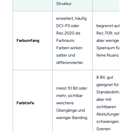
Struktur
erweitert, häufig
DCI-P3 oder
begrenzt auf
Rec.2020 als
Rec.709; solide,
Farbumfang
Farbraum;
aber weniger
Farben wirken
Spielraum für
satter und
feine Nuancen
differenzierter
8 Bit; gut
geeignet für TV-
meist 10 Bit oder
Standardinhalte,
mehr, sichtbar
aber mit
Farbtiefe
weichere
sichtbaren
Übergänge und
Abstufungen in
weniger Banding
schwierigen
Szenen