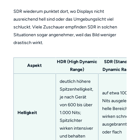
SDR wiederum punktet dort, wo Displays nicht
ausreichend hell sind oder das Umgebungslicht viel
schluckt. Viele Zuschauer empfinden SDR in solchen
Situationen sogar angenehmer, weil das Bild weniger
drastisch wirkt.
HDR (High Dynamic
SDR (Standard
Aspekt
Range)
Dynamic Range)
deutlich höhere
Spitzenhelligkeit,
auf etwa 100
je nach Gerät
Nits ausgelegt;
von 600 bis über
helle Bereiche
Helligkeit
1.000 Nits;
wirken schneller
Spitzlichter
ausgebrannt
wirken intensiver
oder flach
und behalten