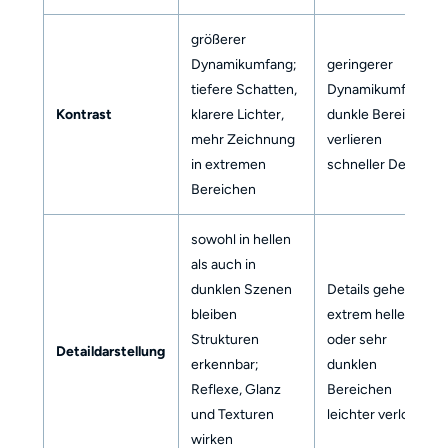
größerer
Dynamikumfang;
geringerer
tiefere Schatten,
Dynamikumfang;
Kontrast
klarere Lichter,
dunkle Bereiche
mehr Zeichnung
verlieren
in extremen
schneller Details
Bereichen
sowohl in hellen
als auch in
dunklen Szenen
Details gehen in
bleiben
extrem hellen
Strukturen
oder sehr
Detaildarstellung
erkennbar;
dunklen
Reflexe, Glanz
Bereichen
und Texturen
leichter verloren
wirken