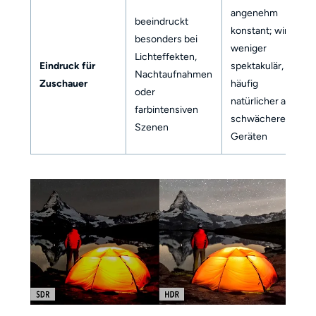
angenehm
beeindruckt
konstant; wirkt
besonders bei
weniger
Lichteffekten,
Eindruck für
spektakulär, aber
Nachtaufnahmen
Zuschauer
häufig
oder
natürlicher auf
farbintensiven
schwächeren
Szenen
Geräten