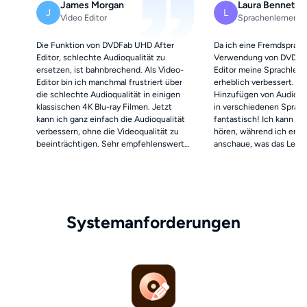
James Morgan
Laura Bennett
J
L
Video Editor
Sprachenlernerin
Die Funktion von DVDFab UHD After
Da ich eine Fremdsprache
Editor, schlechte Audioqualität zu
Verwendung von DVDFa
ersetzen, ist bahnbrechend. Als Video-
Editor meine Sprachlern
Editor bin ich manchmal frustriert über
erheblich verbessert. Di
die schlechte Audioqualität in einigen
Hinzufügen von Audio un
klassischen 4K Blu-ray Filmen. Jetzt
in verschiedenen Sprache
kann ich ganz einfach die Audioqualität
fantastisch! Ich kann it
verbessern, ohne die Videoqualität zu
hören, während ich engl
beeinträchtigen. Sehr empfehlenswert
anschaue, was das Lern
für den professionellen Gebrauch!
unterhaltsamer und effe
Systemanforderungen