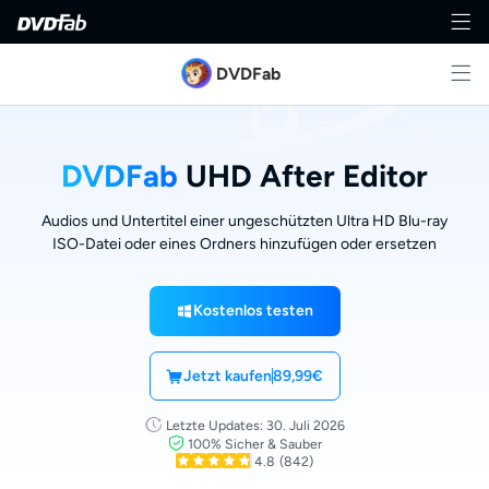
DVDFab
DVDFab
UHD After Editor
Audios und Untertitel einer ungeschützten Ultra HD Blu-ray
ISO-Datei oder eines Ordners hinzufügen oder ersetzen
Kostenlos testen
Jetzt kaufen
89,99€
Letzte Updates: 30. Juli 2026
100% Sicher & Sauber
4.8
(842)