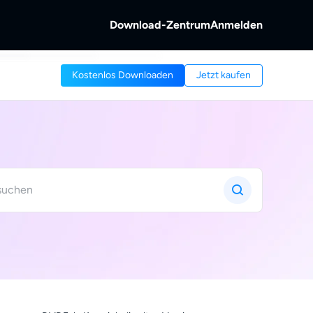
Download-Zentrum
Anmelden
b
Kostenlos Downloaden
Jetzt kaufen
s &
ntschlüsseln.
 von Discs und
reaming-Video.
b
Videos aufnehmen.