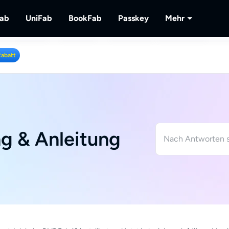
Fab
UniFab
BookFab
Passkey
Mehr
MusicFab
UniFab
BookFab
Passkey
PlayerFa
Rabatt
lu-
 herunterladen.
Streaming-Musik herunterladen.
Kl-betriebener Video/Audio Enhancer.
Die ultimative Lösung für E-Books, Manga
DVD/Blu-ray/UHD-Discs e
Wiedergabe
Hörbücher.
lokalem/St
RecordFa
Streaming-
g & Anleitung