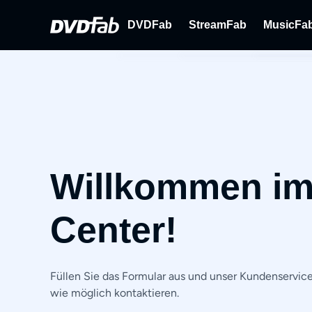
DVDFab
StreamFab
MusicFa
DVDFab
StreamFab
M
Umfassende Lösungen für DVD/B
Streaming-Videos 
St
ray/UHD.
Willkommen im 
Center!
Füllen Sie das Formular aus und unser Kundenservice
wie möglich kontaktieren.