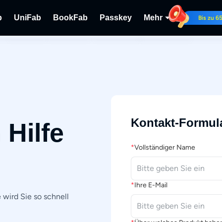
b
UniFab
BookFab
Passkey
Mehr
Bis zu 6
usicFab
UniFab
BookFab
Passkey
PlayerFab
lu-
herunterladen.
reaming-Musik herunterladen.
Kl-betriebener Video/Audio Enhancer.
Die ultimative Lösung für E-Books, Mangas &
DVD/Blu-ray/UHD-Discs entsc
Wiedergabe von
Hörbücher.
lokalem/Stream
RecordFab
Streaming-Vide
Kontakt-Formul
Hilfe
 wird Sie so schnell