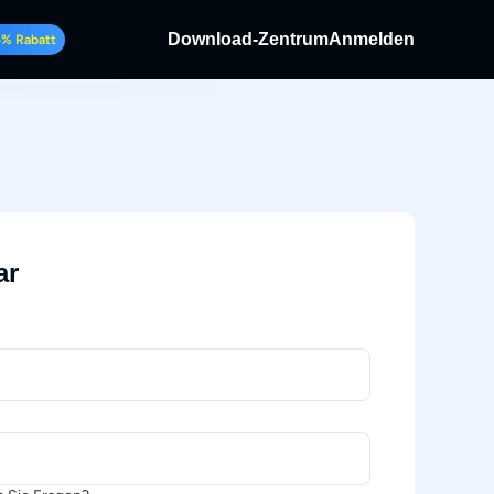
Download-Zentrum
Anmelden
5% Rabatt
hlüsseln.
 Discs und
ing-Video.
os aufnehmen.
ar