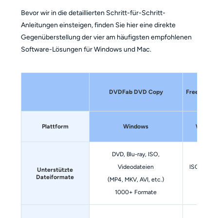
Bevor wir in die detaillierten Schritt-für-Schritt-
Anleitungen einsteigen, finden Sie hier eine direkte
Gegenüberstellung der vier am häufigsten empfohlenen
Software-Lösungen für Windows und Mac.
DVDFab DVD Copy
Free ISO B
Plattform
Windows
Window
DVD, Blu-ray, ISO,
Videodateien
ISO, CD, 
Unterstützte
Dateiformate
(MP4, MKV, AVI, etc.)
Blu-ray
1000+ Formate