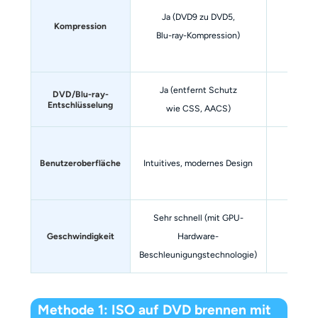
Ja (DVD9 zu DVD5,
Kompression
Nein
Blu-ray-Kompression)
Ja (entfernt Schutz
DVD/Blu-ray-
Nein
Entschlüsselung
wie CSS, AACS)
Benutzeroberfläche
Intuitives, modernes Design
Einfac
Sehr schnell (mit GPU-
Geschwindigkeit
Hardware-
Niedrig
Beschleunigungstechnologie)
Methode 1: ISO auf DVD brennen mit