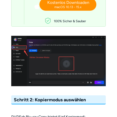
Kostenlos Downloaden
macOS 10.13 - 15.x
100% Sicher & Sauber
Schritt 2: Kopiermodus auswählen
DVDFab Blu-ray Copy bietet fünf Kopiermodi: