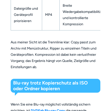
Breite
E
Dateigröße und
Wiedergabekompatibilität
k
Geräteprofil
MP4
und kontrollierte
D
priorisieren
Kompression
S
Aus meiner Sicht ist die Trennlinie klar: Copy passt zum
Archiv mit Menüstruktur, Ripper zu einzelnen Titeln und
Geräteprofilen. Kompression ist dabei kein verlustfreier
Vorgang; das Ergebnis hängt von Quelle, Zielgröße und
Einstellungen ab.
Blu-ray trotz Kopierschutz als ISO
oder Ordner kopieren
Wenn Sie eine Blu-ray möglichst vollständig sichern
möchten, ist
DVDFab Blu-ray Copy
die passende