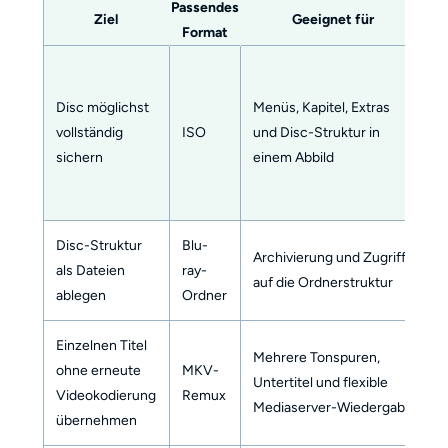
Passendes
Ziel
Geeignet für
Format
g
K
D
Disc möglichst
Menüs, Kapitel, Extras
d
vollständig
ISO
und Disc-Struktur in
W
sichern
einem Abbild
a
G
Disc-Struktur
Blu-
E
Archivierung und Zugriff
als Dateien
ray-
k
auf die Ordnerstruktur
ablegen
Ordner
F
Einzelnen Titel
V
Mehrere Tonspuren,
ohne erneute
MKV-
M
Untertitel und flexible
Videokodierung
Remux
g
Mediaserver-Wiedergabe
übernehmen
D