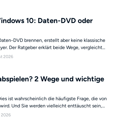
 passenden PAL-Einstellungen für Deutschland und
Authoring-Programme. Ein Fehlerbehebungsteil
er, aber nicht im Player läuft.
indows 10: Daten-DVD oder
aten-DVD brennen, erstellt aber keine klassische
er. Der Ratgeber erklärt beide Wege, vergleicht
b DVD Creator und Freemake und ordnet typische
st 2026
om ein.
abspielen? 2 Wege und wichtige
es ist wahrscheinlich die häufigste Frage, die von
 wird. Und Sie werden vielleicht enttäuscht sein,
e Antwort auf diese Frage "Nein" lautet. Aber dank
t 2026
gie können Sie mit Wii DVD schauen, solange Sie
n Wii DVD Player haben.