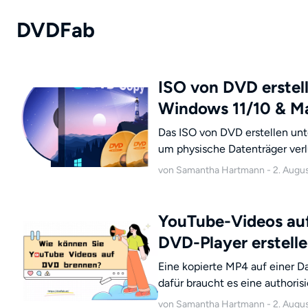
DVDFab
ISO von DVD erstell
Windows 11/10 & M
Das ISO von DVD erstellen unt
um physische Datenträger verlu
Verfall zu schützen. Während
von Samantha Hartmann - 2. Augu
angewiesen sind, da das Syste
bietet, können Mac-Nutzer fü
Festplattendienstprogramm ve
YouTube-Videos auf
Kopierschutz und Regionalco
DVD-Player erstell
die leistungsstärkste Wahl, u
verwandeln.
Eine kopierte MP4 auf einer D
dafür braucht es eine authoris
Unterschied zu einer Daten-DV
von Samantha Hartmann - 2. Augu