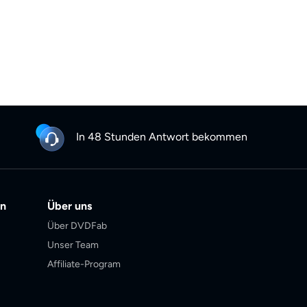
In 48 Stunden Antwort bekommen
en
Über uns
Über DVDFab
Unser Team
Affiliate-Program