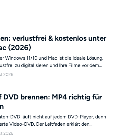
en: verlustfrei & kostenlos unter
ac (2026)
er Windows 11/10 und Mac ist die ideale Lösung,
stfrei zu digitalisieren und Ihre Filme vor dem
 Windows-Nutzer auf externe Software
st 2026
m keine nativen Tools zum ISO Datei erstellen
r ungeschützte Discs das
rwenden. Für Ergebnisse, die auch den
 DVD brennen: MP4 richtig für
des automatisch umgehen, ist DVDFab DVD Copy
en
m jede Video-DVD schnell in ein ISO-Image zu
aten-DVD läuft nicht auf jedem DVD-Player, denn
ierte Video-DVD. Der Leitfaden erklärt den
D, zeigt fünf Schritte vom MP4 bis zur
st 2026