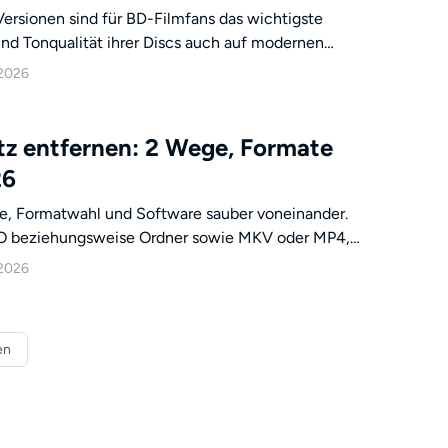
Versionen sind für BD-Filmfans das wichtigste
nd Tonqualität ihrer Discs auch auf modernen
en Vergleich 2026
 2026
ostenlosen Programme vor, mit denen Sie Ihre Blu-
liche Kosten rippen können.
tz entfernen: 2 Wege, Formate
26
ge, Formatwahl und Software sauber voneinander.
ISO beziehungsweise Ordner sowie MKV oder MP4,
nach ihrem Einsatzzweck und bietet eine
 2026
AACS-, Laufwerks-, GPU- und Tonspurprobleme.
en