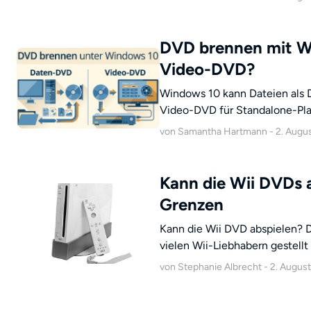
finalisierten Disc, nennt die
vergleicht aktuell gepflegte 
hilft, wenn die Disc am Comput
DVD brennen mit W
Video-DVD?
Windows 10 kann Dateien als D
Video-DVD für Standalone-Play
Bordmittel, DVDStyler, DVDFa
von Samantha Hartmann - 2. Augu
Brennfehler nach ihrem Sympt
Kann die Wii DVDs 
Grenzen
Kann die Wii DVD abspielen? Di
vielen Wii-Liebhabern gestellt
wenn Sie herausfinden, dass di
von Stephanie Albrecht - 2. Augus
des Fortschritts der Technolo
die richtige Methode und eine