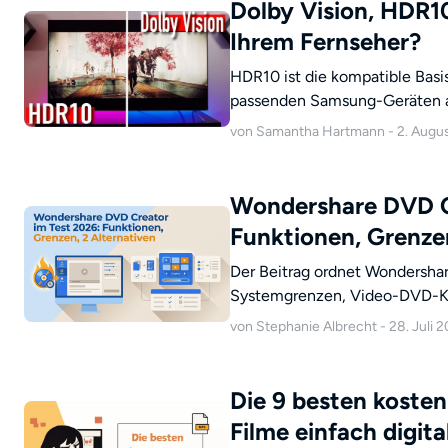
Dolby Vision, HDR1
Ihrem Fernseher?
HDR10 ist die kompatible Basis
passenden Samsung-Geräten au
Inhalten und gutem Tone Mappi
von Samantha Hartmann - 2. Augu
Fernseher, Streaming, Gamin
Aufwertung ein.
Wondershare DVD C
Funktionen, Grenzen
Der Beitrag ordnet Wondersha
Systemgrenzen, Video-DVD-Komp
DVDFab DVD Creator und WinX 
von Stephanie Albrecht - 28. Juli 
Lösung zu Betriebssystem, M
Die 9 besten kosten
Filme einfach digita