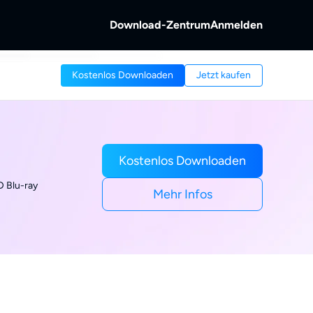
Download-Zentrum
Anmelden
b
Kostenlos Downloaden
Jetzt kaufen
s &
ntschlüsseln.
 von Discs und
reaming-Video.
b
Videos aufnehmen.
Kostenlos Downloaden
D Blu-ray
Mehr Infos