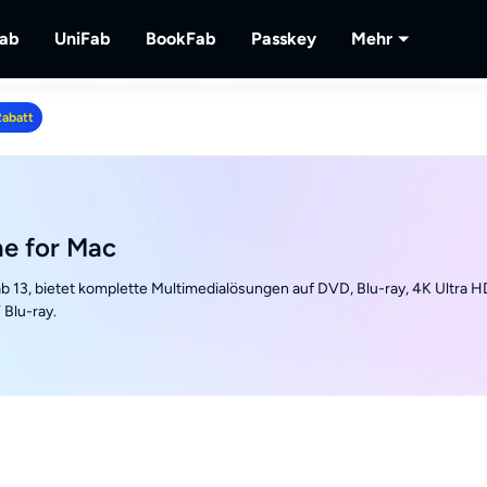
Fab
UniFab
BookFab
Passkey
Mehr
MusicFab
UniFab
BookFab
Passkey
PlayerFa
Rabatt
lu-
 herunterladen.
Streaming-Musik herunterladen.
Kl-betriebener Video/Audio Enhancer.
Die ultimative Lösung für E-Books, Manga
DVD/Blu-ray/UHD-Discs e
Wiedergabe
Hörbücher.
lokalem/St
RecordFa
Streaming-
e for Mac
 13, bietet komplette Multimedialösungen auf DVD, Blu-ray, 4K Ultra H
Blu-ray.