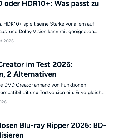
0 oder HDR10+: Was passt zu
, HDR10+ spielt seine Stärke vor allem auf
s, und Dolby Vision kann mit geeigneten
ng sichtbar profitieren. Der Vergleich ordnet
st 2026
g, UHD-Blu-ray und eine optionale SDR-zu-HDR10-
reator im Test 2026:
, 2 Alternativen
re DVD Creator anhand von Funktionen,
atibilität und Testversion ein. Er vergleicht
DVD Author als Alternativen und zeigt, welche
2026
enübedarf und Ausgabemedium passt.
losen Blu-ray Ripper 2026: BD-
lisieren