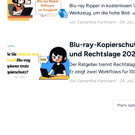
Blu-ray Ripper in kostenlosen 
Werkzeug, um die hohe Bild- u
Tablets oder Smartphones zu genießen. In diesem aktuell
von Samantha Hartmann - 24. Juli
stellen wir Ihnen die besten k
ray-Filmsammlung ohne zusätz
Blu-ray-Kopierschu
und Rechtslage 20
Der Ratgeber trennt Rechtsla
Er zeigt zwei Workflows für 
vergleicht aktive Programme 
von Samantha Hartmann - 24. Juli
kompakte Fehlerdiagnose für 
Mehr lad