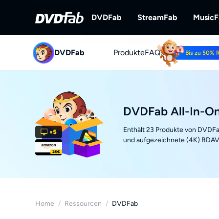
DVDFab
StreamFab
Music
DVDFab
Produkte
DVDFab
FAQs
StreamFab
Bis zu 50% 
Umfassende Lösungen für DVD/B
Streaming-Videos
ray/UHD.
DVDFab All-In-On
Enthält 23 Produkte von DVDFab
und aufgezeichnete (4K) BDAV 
Home
/
Ressourcen
/
DVDFab