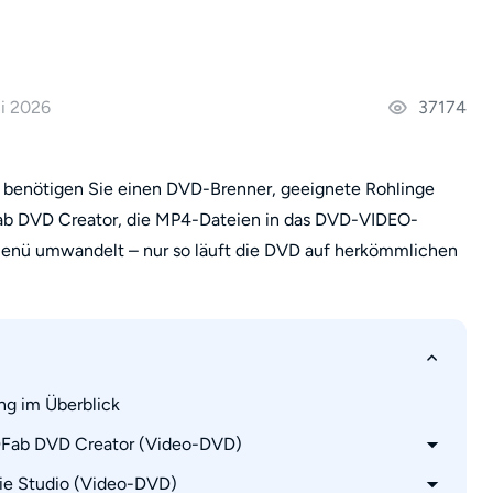
ni 2026
37174
benötigen Sie einen DVD-Brenner, geeignete Rohlinge
b DVD Creator, die MP4-Dateien in das DVD-VIDEO-
enü umwandelt – nur so läuft die DVD auf herkömmlichen
g im Überblick
DFab DVD Creator (Video-DVD)
ie Studio (Video-DVD)
b DVD Creator