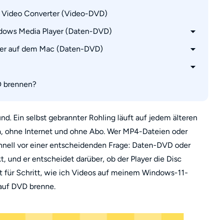
DVD Creator? Schritt für Schritt
 Video Converter (Video-DVD)
tudio?
dows Media Player (Daten-DVD)
der auf dem Mac (Daten-DVD)
s Media Player?
nder?
VD brennen?
um Brennen von Videos?
en, ohne zusätzliche Software zu installieren?
. Ein selbst gebrannter Rohling läuft auf jedem älteren
 ohne Internet und ohne Abo. Wer MP4-Dateien oder
nell vor einer entscheidenden Frage: Daten-DVD oder
, und er entscheidet darüber, ob der Player die Disc
tt für Schritt, wie ich Videos auf meinem Windows-11-
 auf DVD brenne.