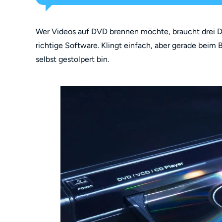
Wer Videos auf DVD brennen möchte, braucht drei D
richtige Software. Klingt einfach, aber gerade beim B
selbst gestolpert bin.