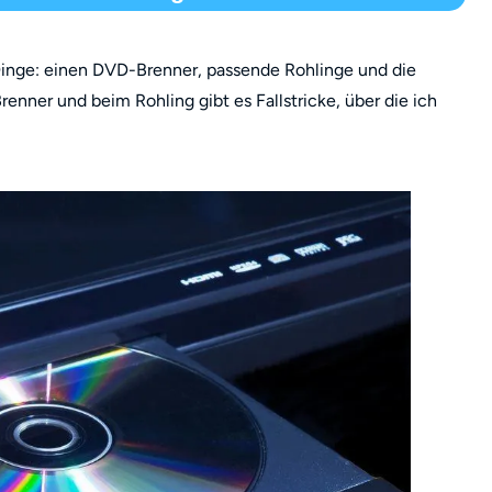
inge: einen DVD-Brenner, passende Rohlinge und die
renner und beim Rohling gibt es Fallstricke, über die ich