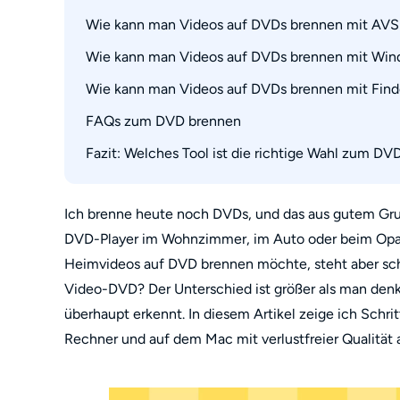
Wie brennen Sie Videos auf DVDs mit DVDFab 
Wie kann man Videos auf DVDs brennen mit AVS
Wie brennen Sie Videos auf DVDs mit Movie S
Wie kann man Videos auf DVDs brennen mit Win
Wie kann man Videos auf DVDs brennen mit Fin
Wie brennen Sie Videos auf DVDs mit Window
FAQs zum DVD brennen
Wie brennen Sie Videos auf DVDs mit dem Fi
Fazit: Welches Tool ist die richtige Wahl zum D
Welche Art von DVD eignet sich am besten z
Kann ich mit Windows 10 Videos auf DVD brenn
Wie brennt man ein YouTube-Video auf DVD?
Ich brenne heute noch DVDs, und das aus gutem Grund
DVD-Player im Wohnzimmer, im Auto oder beim Opa,
Wie brennt man Netflix-Filme auf DVD?
Heimvideos auf DVD brennen möchte, steht aber sch
Video-DVD? Der Unterschied ist größer als man denkt
überhaupt erkennt. In diesem Artikel zeige ich Schri
Rechner und auf dem Mac mit verlustfreier Qualität