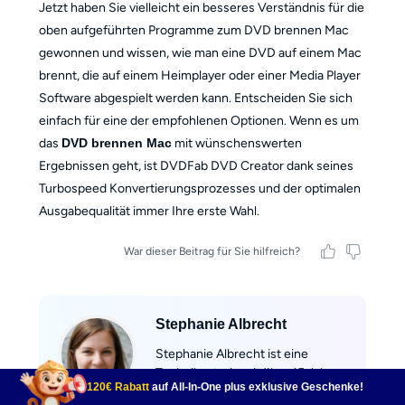
Jetzt haben Sie vielleicht ein besseres Verständnis für die
oben aufgeführten Programme zum DVD brennen Mac
gewonnen und wissen, wie man eine DVD auf einem Mac
brennt, die auf einem Heimplayer oder einer Media Player
Software abgespielt werden kann. Entscheiden Sie sich
einfach für eine der empfohlenen Optionen. Wenn es um
das
DVD brennen Mac
mit wünschenswerten
Ergebnissen geht, ist DVDFab DVD Creator dank seines
Turbospeed Konvertierungsprozesses und der optimalen
Ausgabequalität immer Ihre erste Wahl.
War dieser Beitrag für Sie hilfreich?
Stephanie Albrecht
Stephanie Albrecht ist eine
Technikautorin mit über 15 Jahren
120€ Rabatt
auf All-In-One plus exklusive Geschenke!
Erfahrung im Bereich Blu-ray-,