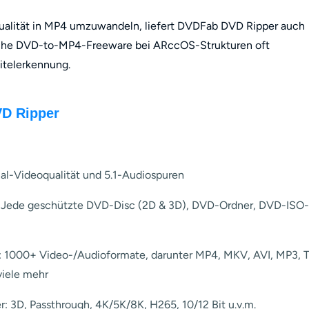
Qualität in MP4 umzuwandeln, liefert DVDFab DVD Ripper auch
fache DVD-to-MP4-Freeware bei ARccOS-Strukturen oft
Titelerkennung.
D Ripper
inal-Videoqualität und 5.1-Audiospuren
 Jede geschützte DVD-Disc (2D & 3D), DVD-Ordner, DVD-ISO-
 1000+ Video-/Audioformate, darunter MP4, MKV, AVI, MP3, T
iele mehr
ter: 3D, Passthrough, 4K/5K/8K, H265, 10/12 Bit u.v.m.