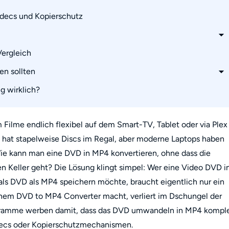
decs und Kopierschutz
ergleich
 Converter 2026
 to MP4 Converter
n sollten
el
g wirklich?
ann, aber nicht den Hauptfilm?
eitig
scharf oder weichgezeichnet?
n für einfache Wiedergabe
ilme endlich flexibel auf dem Smart-TV, Tablet oder via Plex
rfreundlich mit Einschränkungen
 hat stapelweise Discs im Regal, aber moderne Laptops haben
eo?
Wie kann man eine DVD in MP4 konvertieren, ohne dass die
en Keller geht? Die Lösung klingt simpel: Wer eine Video DVD i
er
andeln?
ls DVD als MP4 speichern möchte, braucht eigentlich nur ein
inem DVD to MP4 Converter macht, verliert im Dschungel der
ogramme werben damit, dass das DVD umwandeln in MP4 kompl
decs oder Kopierschutzmechanismen.