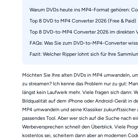
Warum DVDs heute ins MP4-Format gehören: Co
Top 8 DVD to MP4 Converter 2026 (Free & Paid)
Top 8 DVD-to-MP4 Converter 2026 im direkten V
1. DVDFab DVD Ripper: Der beste DVD to MP4
2. HandBrake: Der praktische kostenlose DVD
FAQs: Was Sie zum DVD-to-MP4-Converter wisse
3. WinX DVD Ripper Platinum: Schnell & flexib
Fazit: Welcher Ripper lohnt sich für Ihre Sammlun
Warum erkennt mein DVD-Ripper nur den Vorsp
4. Any Video Converter Free: Kostenlos & viels
Warum ist das MP4-Video nach dem Rippen un
5. Wondershare UniConverter: DVDs umwandel
Warum fehlt plötzlich der Ton im MP4-Video?
Möchten Sie Ihre alten DVDs in MP4 umwandeln, um F
6. Freemake DVD zu MP4 Converter: Einsteige
zu streamen? Ich kenne das Problem nur zu gut: Man
Warum ruckelt oder flackert das DVD-Rip-Vid
7. ZamZar: Online DVD to MP4 Converter
längst kein Laufwerk mehr. Viele fragen sich dann: 
Ist es legal, meine DVD in MP4 umzuwandeln?
Bildqualität auf dem iPhone oder Android-Gerät in d
8. CloudConvert: Online DVD zu MP4 Convert
Wie lange dauert es, eine DVD in MP4 umzuw
MP4 umwandeln und seine Klassiker zukunftssicher a
passendes Tool. Aber wer sich auf die Suche nach e
Werbeversprechen schnell den Überblick. Viele Pr
kostenlos sei, scheitern dann aber an modernen Co