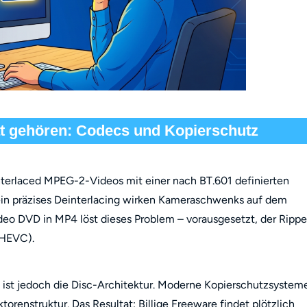
 gehören: Codecs und Kopierschutz
Interlaced MPEG-2-Videos mit einer nach BT.601 definierten
in präzises Deinterlacing wirken Kameraschwenks auf dem
deo DVD in MP4 löst dieses Problem – vorausgesetzt, der Rippe
(HEVC).
st jedoch die Disc-Architektur. Moderne Kopierschutzsystem
enstruktur. Das Resultat: Billige Freeware findet plötzlich