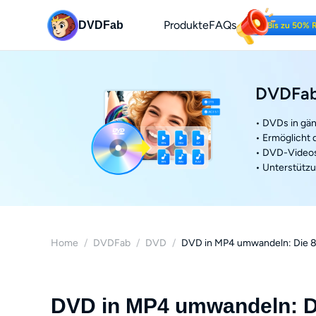
Produkte
FAQs
DVDFab
Bis zu 50% 
DVDFab
• DVDs in gä
• Ermöglicht
• DVD-Videos
• Unterstütz
Home
/
DVDFab
/
DVD
/
DVD in MP4 umwandeln: Die 8 
DVD in MP4 umwandeln: Di