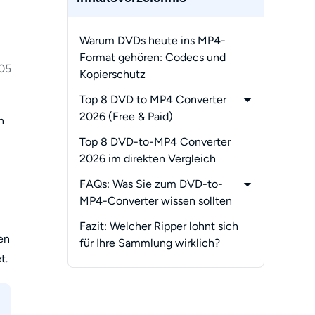
Warum DVDs heute ins MP4-
Format gehören: Codecs und
05
Kopierschutz
Top 8 DVD to MP4 Converter
2026 (Free & Paid)
n
-
1. DVDFab DVD Ripper:
Top 8 DVD-to-MP4 Converter
Der beste DVD to MP4
2026 im direkten Vergleich
Converter 2026
FAQs: Was Sie zum DVD-to-
-
2. HandBrake:
MP4-Converter wissen sollten
Der praktische kostenlose DVD
-
Warum erkennt mein DVD-
to MP4 Converter
Fazit: Welcher Ripper lohnt sich
en
Ripper nur den Vorspann, aber
für Ihre Sammlung wirklich?
-
3. WinX DVD Ripper Platinum:
nicht den Hauptfilm?
t.
Schnell & flexibel
-
Warum ist das MP4-Video nach
-
4. Any Video Converter Free:
dem Rippen unscharf oder
Kostenlos & vielseitig
weichgezeichnet?