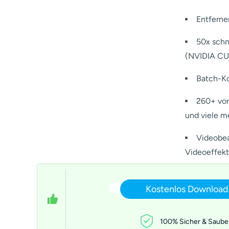
Entfern
50x schn
(NVIDIA CU
Batch-Ko
260+ vor
und viele m
Videobea
Videoeffekte
Kostenlos Downloa
100% Sicher & Saube