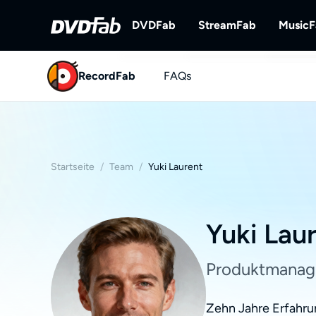
DVDFab
StreamFab
Music
RecordFab
FAQs
DVDFab
StreamFab
Umfassende Lösungen für DVD/B
Streaming-Videos
ray/UHD.
Startseite
/
Team
/
Yuki Laurent
Yuki Lau
Produktmanag
Zehn Jahre Erfahru