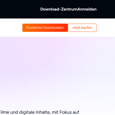
Download-Zentrum
Anmelden
b
Kostenlos Downloaden
Jetzt kaufen
s &
ntschlüsseln.
 von Discs und
reaming-Video.
b
Videos aufnehmen.
me und digitale Inhalte, mit Fokus auf