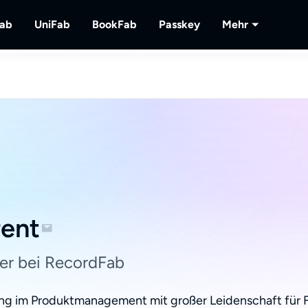
Fab
UniFab
BookFab
Passkey
Mehr
MusicFab
UniFab
BookFab
Passkey
PlayerFa
lu-
 herunterladen.
Streaming-Musik herunterladen.
Kl-betriebener Video/Audio Enhancer.
Die ultimative Lösung für E-Books, Manga
DVD/Blu-ray/UHD-Discs e
Wiedergabe
Hörbücher.
lokalem/St
RecordFa
Streaming-
rent
er bei RecordFab
ng im Produktmanagement mit großer Leidenschaft für Fil