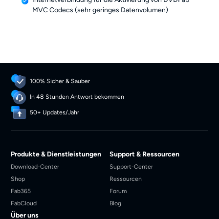
MVC Codecs (sehr geringes Datenvolumen)
100% Sicher & Sauber
In 48 Stunden Antwort bekommen
50+ Updates/Jahr
Produkte & Dienstleistungen
Support & Ressourcen
Download-Center
Support-Center
Shop
Ressourcen
Fab365
Forum
FabCloud
Blog
Über uns