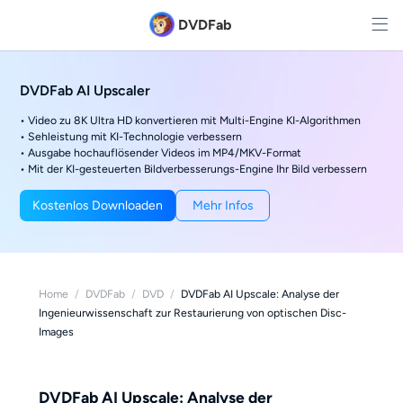
DVDFab
DVDFab AI Upscaler
• Video zu 8K Ultra HD konvertieren mit Multi-Engine KI-Algorithmen
• Sehleistung mit KI-Technologie verbessern
• Ausgabe hochauflösender Videos im MP4/MKV-Format
• Mit der KI-gesteuerten Bildverbesserungs-Engine Ihr Bild verbessern
Kostenlos Downloaden
Mehr Infos
Home
/
DVDFab
/
DVD
/
DVDFab AI Upscale: Analyse der
Ingenieurwissenschaft zur Restaurierung von optischen Disc-
Images
DVDFab AI Upscale: Analyse der