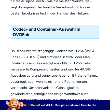
für die Ausgabe, doch – wie die meisten Werkzeuge –
liegt die ingenieurtechnische Verantwortung für die
besten Ergebnisse fest in den Händen des Nutzers.
Codec- und Container-Auswahl in
DVDFab
DVDFab unterstützt gängige Codecs wie H.264 (AVC)
und H.265 (HEVC) und gibt diese in MP4- oder MKV-
Containern aus. Dies erfolgt absichtlich: H.265 bietet
verbesserte Kompressionsraten und wird für 4K/8K-
Ausgaben aufgrund seiner überlegenen Bitrateneffizienz
bevorzugt, auch wenn dies höhere Rechenkosten
verursacht. Um archivarische Genauigkeit zu
gewährleisten, ermöglichen einige Workflows auch
hochbitratige oder nahezu verlustfreie Codierung, jedoch
120€ Rabatt
auf All-In-One plus exklusive Geschenke!
erfordern die Einschränkungen von Speicher- und