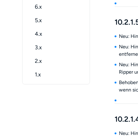
6.x
5.x
10.2.1.
4.x
Neu: Hin
Neu: Hin
3.x
entferne
2.x
Neu: Hin
Ripper 
1.x
Behoben:
wenn sic
10.2.1.
Neu: Hin