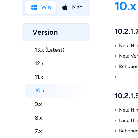
10.x
Win
Mac
10.2.1.
Version
Neu: Hin
13.x (Latest)
Neu: Ver
12.x
Behoben:
11.x
10.x
10.2.1.
9.x
Neu: Hin
8.x
Neu: Hin
7.x
Behoben: