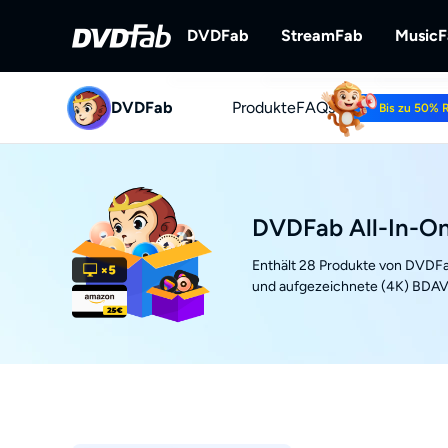
DVDFab
StreamFab
Music
DVDFab
Produkte
DVDFab
FAQs
StreamFab
Bis zu 50% 
Umfassende Lösungen für DVD/B
Streaming-Videos
ray/UHD.
DVDFab All-In-On
Enthält 28 Produkte von DVDFab
und aufgezeichnete (4K) BDAV 