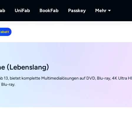
Fab
UniFab
BookFab
Passkey
Mehr
MusicFab
UniFab
BookFab
Passkey
PlayerFa
Rabatt
lu-
 herunterladen.
Streaming-Musik herunterladen.
Kl-betriebener Video/Audio Enhancer.
Die ultimative Lösung für E-Books, Manga
DVD/Blu-ray/UHD-Discs e
Wiedergabe
Hörbücher.
lokalem/St
RecordFa
Streaming-
e (Lebenslang)
 13, bietet komplette Multimedialösungen auf DVD, Blu-ray, 4K Ultra H
Blu-ray.