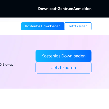
Download-Zentrum
Anmelden
b
Kostenlos Downloaden
Jetzt kaufen
s &
ntschlüsseln.
 von Discs und
reaming-Video.
b
Videos aufnehmen.
Kostenlos Downloaden
D Blu-ray
Jetzt kaufen