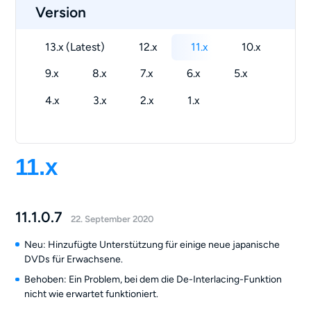
Version
13.x (Latest)
12.x
11.x
10.x
9.x
8.x
7.x
6.x
5.x
4.x
3.x
2.x
1.x
11.x
11.1.0.7
22. September 2020
Neu: Hinzufügte Unterstützung für einige neue japanische
DVDs für Erwachsene.
Behoben: Ein Problem, bei dem die De-Interlacing-Funktion
nicht wie erwartet funktioniert.