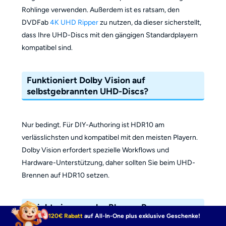
Rohlinge verwenden. Außerdem ist es ratsam, den
DVDFab
4K UHD Ripper
zu nutzen, da dieser sicherstellt,
dass Ihre UHD-Discs mit den gängigen Standardplayern
kompatibel sind.
Funktioniert Dolby Vision auf
selbstgebrannten UHD-Discs?
Nur bedingt. Für DIY-Authoring ist HDR10 am
verlässlichsten und kompatibel mit den meisten Playern.
Dolby Vision erfordert spezielle Workflows und
Hardware-Unterstützung, daher sollten Sie beim UHD-
Brennen auf HDR10 setzen.
Reicht ein normaler Blu-ray-Brenner zum
120€ Rabatt
auf All-In-One plus exklusive Geschenke!
UHD-Brennen?