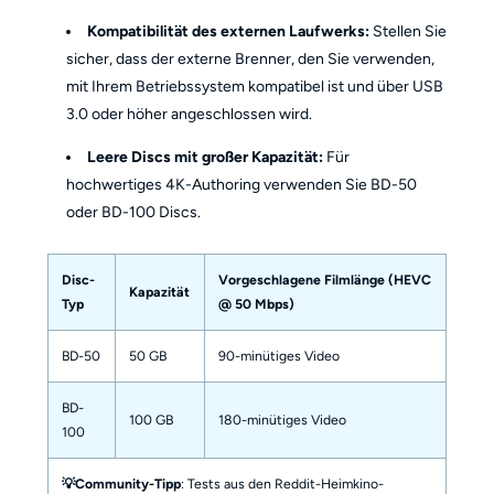
Kompatibilität des externen Laufwerks:
Stellen Sie
sicher, dass der externe Brenner, den Sie verwenden,
mit Ihrem Betriebssystem kompatibel ist und über USB
3.0 oder höher angeschlossen wird.
Leere Discs mit großer Kapazität:
Für
hochwertiges 4K-Authoring verwenden Sie BD-50
oder BD-100 Discs.
Disc-
Vorgeschlagene Filmlänge (HEVC
Kapazität
Typ
@ 50 Mbps)
BD-50
50 GB
90-minütiges Video
BD-
100 GB
180-minütiges Video
100
💡Community-Tipp
: Tests aus den Reddit-Heimkino-