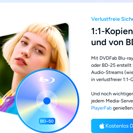
Verlustfreie Sic
1:1-Kopie
und von B
Mit DVDFab Blu-ray
oder BD-25 erstellt
Audio-Streams (wi
in verlustfreier 1:1
Und noch wichtiger
jedem Media-Server
PlayerFab
genießen
Kostenlos 