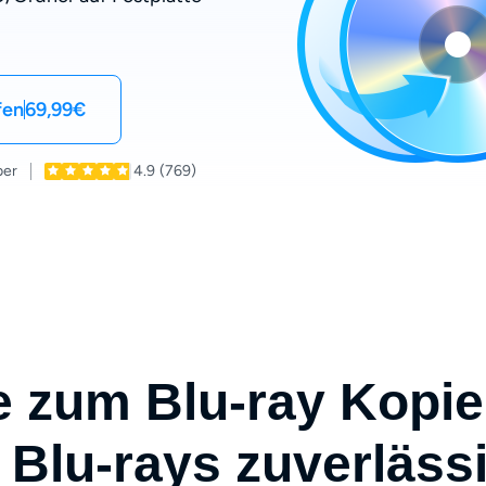
fen
69,99€
ber
4.9
(769)
 zum Blu-ray Kopie
Blu-rays zuverläss