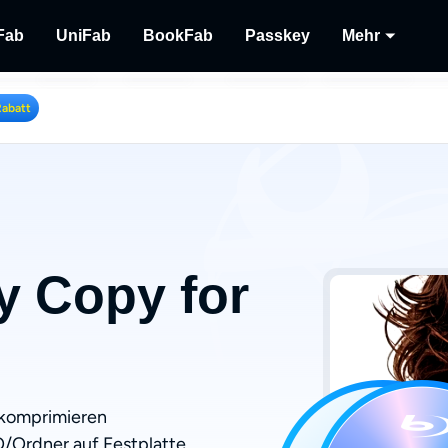
Fab
UniFab
BookFab
Passkey
Mehr
MusicFab
UniFab
BookFab
Passkey
Player
Rabatt
lu-
 herunterladen.
Streaming-Musik herunterladen.
Kl-betriebener Video/Audio Enhancer.
Die ultimative Lösung für E-Books, Mang
DVD/Blu-ray/UHD-Discs
Wiederg
Hörbücher.
lokalem
Recor
Streami
y Copy for
r komprimieren
SO/Ordner auf Festplatte