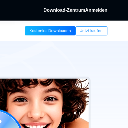
Download-Zentrum
Anmelden
Fab
Kostenlos Downloaden
Jetzt kaufen
as &
 entschlüsseln.
abe von Discs und
/Streaming-Video.
dFab
ng-Videos aufnehmen.