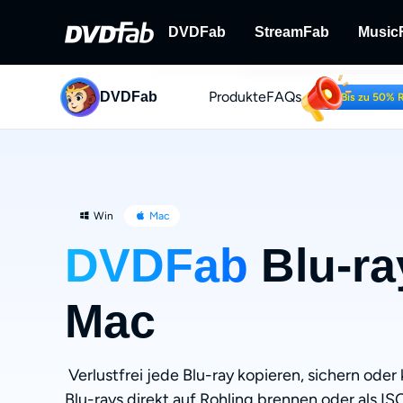
DVDFab
StreamFab
Music
Produkte
FAQs
DVDFab
DVDFab
StreamFab
Bis zu 50% 
Umfassende Lösungen für DVD/B
Streaming-Videos
ray/UHD.
Win
Mac
DVDFab
Blu-ra
Mac
Verlustfrei jede Blu-ray kopieren, sichern ode
Blu-rays direkt auf Rohling brennen oder als I