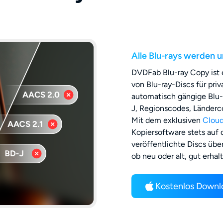
Alle Blu-rays werden u
DVDFab Blu-ray Copy ist 
von Blu-ray-Discs für pri
automatisch gängige Blu
J, Regionscodes, Länderc
Mit dem exklusiven
Cloud
Kopiersoftware stets auf
veröffentlichte Discs über
ob neu oder alt, gut erha
Kostenlos Down