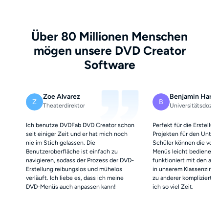
Über 80 Millionen Menschen
mögen unsere DVD Creator
Software
Zoe Alvarez
Benjamin Hartl
Z
B
Theaterdirektor
Universitätsdozen
Ich benutze DVDFab DVD Creator schon
Perfekt für die Erstellu
seit einiger Zeit und er hat mich noch
Projekten für den Unterr
nie im Stich gelassen. Die
Schüler können die von m
Benutzeroberfläche ist einfach zu
Menüs leicht bedienen 
navigieren, sodass der Prozess der DVD-
funktioniert mit den alt
Erstellung reibungslos und mühelos
in unserem Klassenzimme
verläuft. Ich liebe es, dass ich meine
zu anderer komplizierter
DVD-Menüs auch anpassen kann!
ich so viel Zeit.