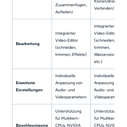
Klonen/Brennen,
Zusammenfügen,
Verbinden)
Aufteilen)
Integrierter
Integrierter
Video-Editor
Video-Editor
(schneiden,
Bearbeitung
(schneiden,
trimmen,
trimmen, Effekte)
Wasserzeichen
etc.)
Individuelle
Individuelle
Erweiterte
Anpassung von
Anpassung von
Einstellungen
Audio- und
Audio- und
Videoparametern
Videoparametern
Unterstützung
Unterstützung
für Multikern-
für Multikern-
Beschleunigung
CPUs, NVIDIA
CPUs, NVIDIA