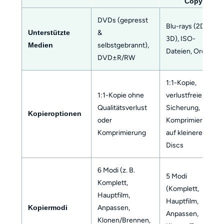
Copy
DVDs (gepresst
Blu-rays (2D &
Unterstützte
&
3D), ISO-
Medien
selbstgebrannt),
Dateien, Ordner
DVD±R/RW
1:1-Kopie,
1:1-Kopie ohne
verlustfreie
Qualitätsverlust
Sicherung,
Kopieroptionen
oder
Komprimierung
Komprimierung
auf kleinere
Discs
6 Modi (z. B.
5 Modi
Komplett,
(Komplett,
Hauptfilm,
Hauptfilm,
Kopiermodi
Anpassen,
Anpassen,
Klonen/Brennen,