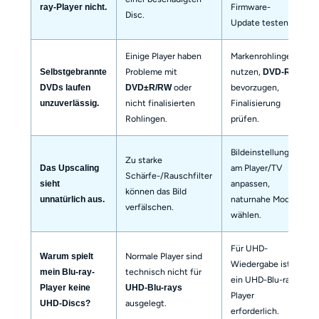
Firmware-
ray-Player nicht.
Disc.
Update testen.
Einige Player haben
Markenrohlinge
Probleme mit
nutzen,
Selbstgebrannte
DVD-R
oder
bevorzugen,
DVDs laufen
DVD±R/RW
nicht finalisierten
Finalisierung
unzuverlässig.
Rohlingen.
prüfen.
Bildeinstellungen
Zu starke
am Player/TV
Das Upscaling
Schärfe-/Rauschfilter
anpassen,
sieht
können das Bild
naturnahe Modi
unnatürlich aus.
verfälschen.
wählen.
Für UHD-
Normale Player sind
Warum spielt
Wiedergabe ist
technisch nicht für
mein Blu-ray-
ein UHD-Blu-ray-
Player keine
UHD-Blu-rays
Player
ausgelegt.
UHD-Discs?
erforderlich.