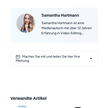
Samantha Hartmann
Samantha Hartmann ist eine
Medienautorin mit über 12 Jahren
Erfahrung in Video-Editing,
Postproduktion und
Kreativsoftware. Sie hat für
Portale wie PC-Welt, Netzpiloten
und Videomacher geschrieben
Machen Sie mit und teilen Sie hier Ihre
und dutzende Fachartikel sowie
Meinung.
praxisorientierte Ratgeber
veröffentlicht. Ihre Tests und
Anleitungen sind kurz, prägnant
und kommen ohne unnötige
Ausschweifungen aus. Samantha
konzentriert sich auf das
Wesentliche: Was bringt ein Tool
Verwandte Artikel
wirklich, und lohnt es sich? „Ich
halte mich an das, was zählt –