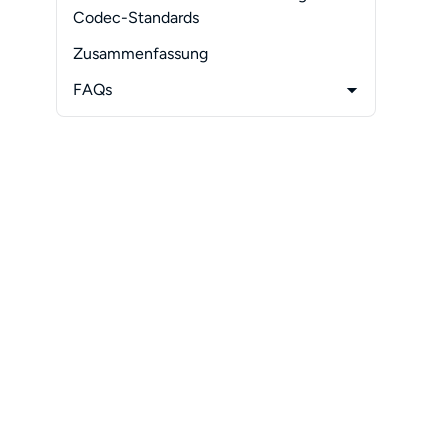
professionellen Setups
Codec-Standards
Medientypen
Zusammenfassung
FAQs
-
Kann ich eine Blu-ray ohne
sichtbaren Qualitätsverlust
komprimieren?
-
Ist HEVC oder AV1 besser für Blu-ray-
Backups?
-
Reicht Hardwarekodierung aus oder
sollte ich Softwarekodierung
verwenden?