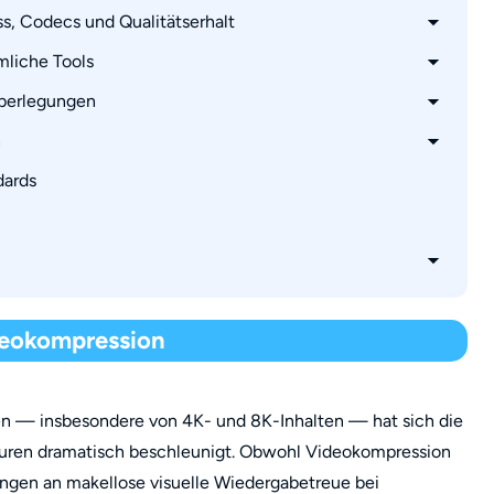
tät und Nutzbarkeit
ss, Codecs und Qualitätserhalt
ick Sync
mliche Tools
hmungsqualität
überlegungen
s (BD/4K/HEVC/AV1)
ich
n
bleme
ientypen
dards
ellen Setups
tsverlust komprimieren?
?
deokompression
h Softwarekodierung verwenden?
en — insbesondere von 4K- und 8K-Inhalten — hat sich die
kturen dramatisch beschleunigt. Obwohl Videokompression
ungen an makellose visuelle Wiedergabetreue bei