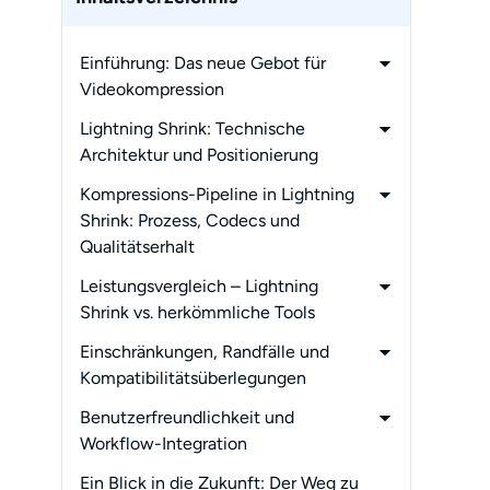
Einführung: Das neue Gebot für
Videokompression
-
Nachfrageschub bei 4K/8K und
Lightning Shrink: Technische
Engpässe in der Kompression
Architektur und Positionierung
-
Grenzen in der Praxis:
-
Hardware-Beschleunigung:
Kompressions-Pipeline in Lightning
Geschwindigkeit, Qualität und
CUDA, NVENC, Quick Sync
Shrink: Prozess, Codecs und
Nutzbarkeit
-
Unterstützte Formate:
Qualitätserhalt
Früher und heute
-
Dekodierungs- und Re-Kodierungs-
Leistungsvergleich – Lightning
-
Szenario-Eignung:
Flowchart
Shrink vs. herkömmliche Tools
Wer profitiert wirklich?
-
Artefaktkontrolle und Messungen der
-
Geschwindigkeits- und Effizienz-
Einschränkungen, Randfälle und
Wahrnehmungsqualität
Benchmarks (BD/4K/HEVC/AV1)
Kompatibilitätsüberlegungen
-
Qualität vs. Dateigröße:
-
Hardware-/Plattformlücken und
Benutzerfreundlichkeit und
Datenbasierter Vergleich
bekannte Probleme
Workflow-Integration
-
Falltabelle:
-
Herausforderungen bei großen oder
Ein Blick in die Zukunft: Der Weg zu
Komprimieren verschiedener