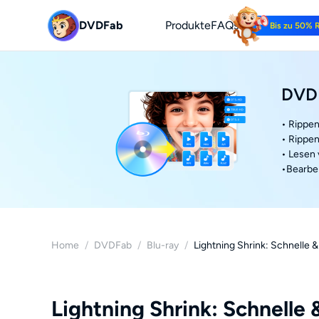
DVDFab
Produkte
FAQs
Bis zu 50% 
DVDF
• Rippen
• Rippen
• Lesen
•Bearbei
Home
/
DVDFab
/
Blu-ray
/
Lightning Shrink: Schnelle
Lightning Shrink: Schnelle 