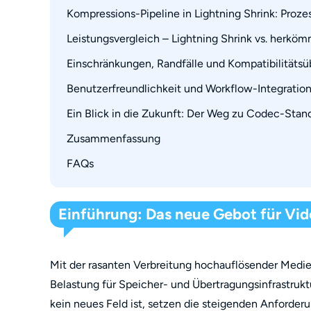
Grenzen in der Praxis: Geschwindigkeit, Quali
Kompressions-Pipeline in Lightning Shrink: Proze
Hardware-Beschleunigung: CUDA, NVENC, Qu
Unterstützte Formate: Früher und heute
Leistungsvergleich – Lightning Shrink vs. herköm
Dekodierungs- und Re-Kodierungs-Flowchart
Szenario-Eignung: Wer profitiert wirklich?
Artefaktkontrolle und Messungen der Wahrne
Einschränkungen, Randfälle und Kompatibilitäts
Geschwindigkeits- und Effizienz-Benchmark
Qualität vs. Dateigröße: Datenbasierter Vergle
Benutzerfreundlichkeit und Workflow-Integratio
Hardware-/Plattformlücken und bekannte Pro
Falltabelle: Komprimieren verschiedener Med
Ein Blick in die Zukunft: Der Weg zu Codec-Stan
Herausforderungen bei großen oder profession
Zusammenfassung
FAQs
Kann ich eine Blu-ray ohne sichtbaren Qualitä
Ist HEVC oder AV1 besser für Blu-ray-Backups
Einführung: Das neue Gebot für Vi
Reicht Hardwarekodierung aus oder sollte ic
Mit der rasanten Verbreitung hochauflösender Medi
Belastung für Speicher- und Übertragungsinfrastru
kein neues Feld ist, setzen die steigenden Anforder