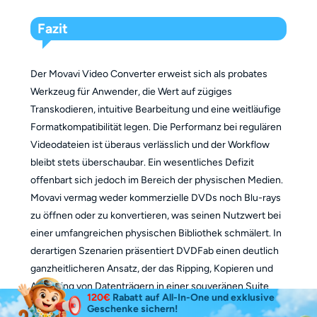
Fazit
Der Movavi Video Converter erweist sich als probates
Werkzeug für Anwender, die Wert auf zügiges
Transkodieren, intuitive Bearbeitung und eine weitläufige
Formatkompatibilität legen. Die Performanz bei regulären
Videodateien ist überaus verlässlich und der Workflow
bleibt stets überschaubar. Ein wesentliches Defizit
offenbart sich jedoch im Bereich der physischen Medien.
Movavi vermag weder kommerzielle DVDs noch Blu-rays
zu öffnen oder zu konvertieren, was seinen Nutzwert bei
einer umfangreichen physischen Bibliothek schmälert. In
derartigen Szenarien präsentiert DVDFab einen deutlich
ganzheitlicheren Ansatz, der das Ripping, Kopieren und
Authoring von Datenträgern in einer souveränen Suite
120€
Rabatt auf All-In-One und exklusive
vereint.
Geschenke sichern!