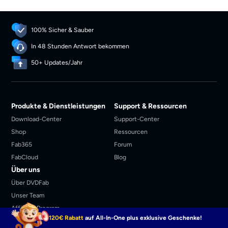
100% Sicher & Sauber
In 48 Stunden Antwort bekommen
50+ Updates/Jahr
Produkte & Dienstleistungen
Support & Ressourcen
Download-Center
Support-Center
Shop
Ressourcen
Fab365
Forum
FabCloud
Blog
Über uns
Über DVDFab
Unser Team
Affiliate-Program
120€ Rabatt
auf All-In-One plus exklusive Geschenke!