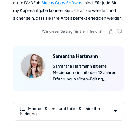
allem DVDFab
Blu ray Copy Software
sind. Für jede Blu-
ray Kopieraufgabe können Sie sich an sie wenden und
sicher sein, dass sie Ihre Arbeit perfekt erledigen werden.
War dieser Beitrag für Sie hilfreich?
Samantha Hartmann
Samantha Hartmann ist eine
Medienautorin mit über 12 Jahren
Erfahrung in Video-Editing,
Postproduktion und
Kreativsoftware. Sie hat für
Portale wie PC-Welt, Netzpiloten
und Videomacher geschrieben
Machen Sie mit und teilen Sie hier Ihre
und dutzende Fachartikel sowie
Meinung.
praxisorientierte Ratgeber
veröffentlicht. Ihre Tests und
Anleitungen sind kurz, prägnant
und kommen ohne unnötige