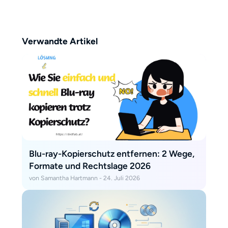
Ausschweifungen aus. Samantha
konzentriert sich auf das
Wesentliche: Was bringt ein Tool
Verwandte Artikel
wirklich, und lohnt es sich? „Ich
halte mich an das, was zählt –
klare Infos, ehrliche
Einschätzungen und keine
Zeitverschwendung.“
Blu-ray-Kopierschutz entfernen: 2 Wege,
Formate und Rechtslage 2026
von Samantha Hartmann - 24. Juli 2026