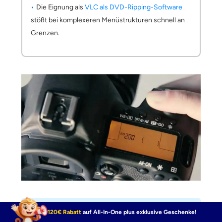
Die Eignung als
VLC als DVD-Ripping-Software
stößt bei komplexeren Menüstrukturen schnell an
Grenzen.
So gehen Sie vor
120€ Rabatt
auf All-In-One plus exklusive Geschenke!