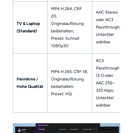
MP4 H.264, CRF
AAC Stereo
20,
oder AC3
TV & Laptop
Originalauflösung
Passthrough;
(Standard)
beibehalten;
Untertitel
Preset: Schnell
wählbar
1080p30
AC3
Passthrough
MP4 H.265, CRF 18,
(5.1) oder
Heimkino /
Originalauflösung
AAC 256–
Hohe Qualität
beibehalten;
320 kbps;
Preset: HQ
Untertitel
wählbar