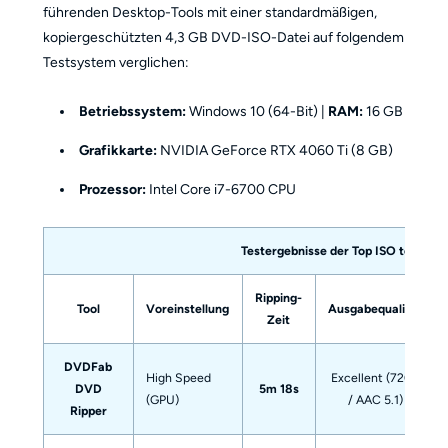
führenden Desktop-Tools mit einer standardmäßigen,
kopiergeschützten 4,3 GB DVD-ISO-Datei auf folgendem
Testsystem verglichen:
Betriebssystem:
Windows 10 (64-Bit) |
RAM:
16 GB
Grafikkarte:
NVIDIA GeForce RTX 4060 Ti (8 GB)
Prozessor:
Intel Core i7-6700 CPU
Testergebnisse der Top ISO to MP4 
Ripping-
Tool
Voreinstellung
Ausgabequalität
Zeit
DVDFab
High Speed
Excellent (720p
DVD
5m 18s
(GPU)
/ AAC 5.1)
Ripper