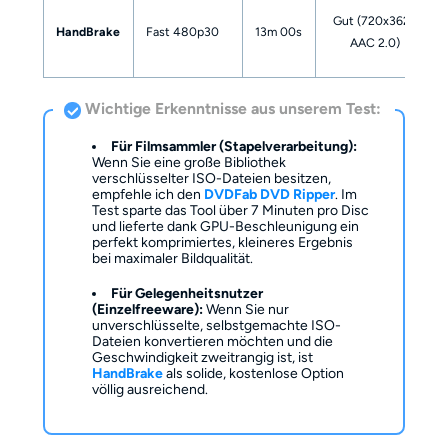
Gut (720x362 /
HandBrake
Fast 480p30
13m 00s
AAC 2.0)
Wichtige Erkenntnisse aus unserem Test:
Für Filmsammler (Stapelverarbeitung):
Wenn Sie eine große Bibliothek
verschlüsselter ISO-Dateien besitzen,
empfehle ich den
DVDFab DVD Ripper
. Im
Test sparte das Tool über 7 Minuten pro Disc
und lieferte dank GPU-Beschleunigung ein
perfekt komprimiertes, kleineres Ergebnis
bei maximaler Bildqualität.
Für Gelegenheitsnutzer
(Einzelfreeware):
Wenn Sie nur
unverschlüsselte, selbstgemachte ISO-
Dateien konvertieren möchten und die
Geschwindigkeit zweitrangig ist, ist
HandBrake
als solide, kostenlose Option
völlig ausreichend.