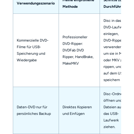
Verwendungsszenario
Methode
Durchführung
Disc in das
DVD-Laufwerk
einlegen,
Professioneller
Kommerzielle DVD-
DVD-Ripper
DVD-Ripper:
Filme für USB-
verwenden,
DVDFab DVD
Speicherung und
um sie in MP4
Ripper, HandBrake,
Wiedergabe
oder MKV zu
MakeMKV
rippen, und
auf dem USB
speichern
Disc-Ordner
öffnen und
Daten-DVD nur für
Direktes Kopieren
Dateien auf
persönliches Backup
und Einfügen
das USB-
Laufwerk
ziehen.