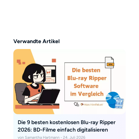
veröffentlicht. Ihre Tests und
Anleitungen sind kurz, prägnant
und kommen ohne unnötige
Ausschweifungen aus. Samantha
konzentriert sich auf das
Wesentliche: Was bringt ein Tool
Verwandte Artikel
wirklich, und lohnt es sich? „Ich
halte mich an das, was zählt –
klare Infos, ehrliche
Einschätzungen und keine
Zeitverschwendung.“
Die 9 besten kostenlosen Blu-ray Ripper
2026: BD-Filme einfach digitalisieren
von Samantha Hartmann - 24. Juli 2026