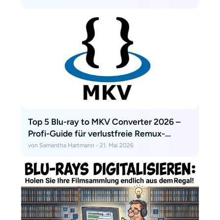
Top 5 Blu-ray to MKV Converter 2026 –
Profi-Guide für verlustfreie Remux-
Sicherung
von Samantha Hartmann - 21. Mai 2026