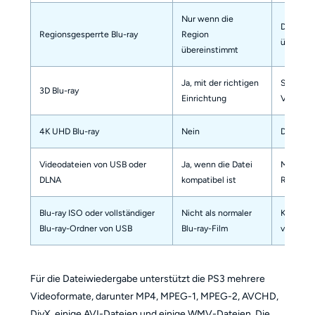
Nur wenn die
Die Blu-
Regionsgesperrte Blu-ray
Region
überein
übereinstimmt
Ja, mit der richtigen
Sie benö
3D Blu-ray
Einrichtung
Videoein
4K UHD Blu-ray
Nein
Die PS3 
Videodateien von USB oder
Ja, wenn die Datei
MP4 mit 
DLNA
kompatibel ist
Regel di
Blu-ray ISO oder vollständiger
Nicht als normaler
Konverti
Blu-ray-Ordner von USB
Blu-ray-Film
von der 
Für die Dateiwiedergabe unterstützt die PS3 mehrere
Videoformate, darunter MP4, MPEG-1, MPEG-2, AVCHD,
DivX, einige AVI-Dateien und einige WMV-Dateien. Die