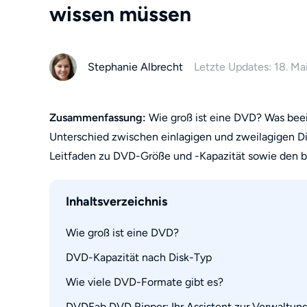
wissen müssen
Stephanie Albrecht
Letzte Updates: 18. Ma
Zusammenfassung:
Wie groß ist eine DVD? Was beein
Unterschied zwischen einlagigen und zweilagigen Dis
Leitfaden zu DVD-Größe und -Kapazität sowie den 
Inhaltsverzeichnis
Wie groß ist eine DVD?
DVD-Kapazität nach Disk-Typ
Faktoren, die die Kapazität und Größe von DV
Wie viele DVD-Formate gibt es?
DVD-5, DVD-9, DVD-10 und DVD-18 erklärt
Vergleichstabelle der DVD-Kapazität
DVDFab DVD Ripper: Ihr Assistent zur Verwaltun