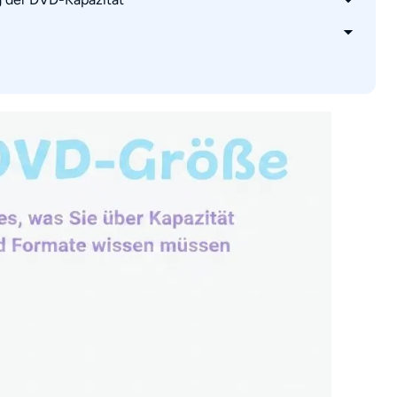
 GB fasst
itale Formate umwandelt
ichern?
D passen?