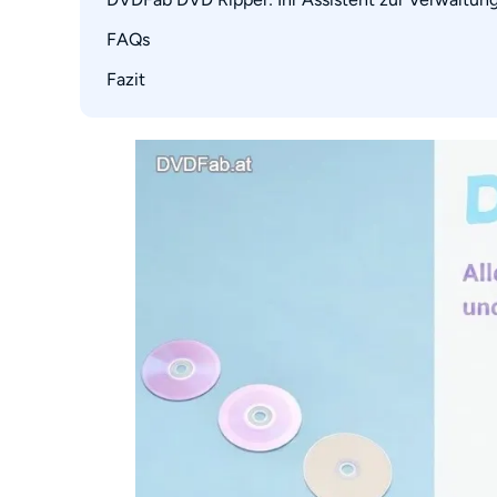
Warum Ihre 4,7-GB-DVD tatsächlich keine 4,7
FAQs
Wie man DVDs mit DVDFab DVD Ripper in dig
Fazit
Wie viel Daten kann eine DVD tatsächlich spe
Wie lang kann ein Video auf eine einzelne DV
Ist DVD-R oder DVD+R besser zum Brennen?