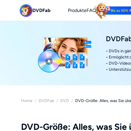
DVDFab
Produkte
FAQs
Bis zu 50% 
DVDFab
• DVDs in gä
• Ermöglicht
• DVD-Videos
• Unterstütz
Home
/
DVDFab
/
DVD
/
DVD-Größe: Alles, was Sie üb
DVD-Größe: Alles, was Sie 