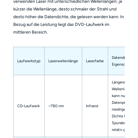
verwenden Laser mit unterschiedlichen Wellenlängen; je
kürzer die Wellenlänge, desto schmaler der Strahl und
desto höher die Datendichte, die gelesen werden kann. In
Bezug auf die Leistung liegt das DVD-Laufwerk im
mittleren Bereich.
Datendichte &
Laufwerkstyp
Laserwellenlänge
Laserfarbe
Eigenschaften
Längere
Wellenlänge,
kann nur
Datenpits mit
CD-Laufwerk
~780 nm
Infrarot
niedrigerer
Dichte lesen;
Spurabstand is
relativ groß