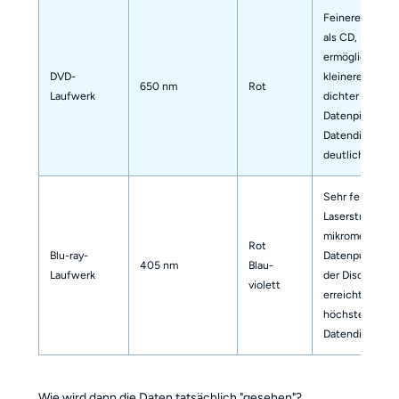
Feinerer Laser
als CD,
ermöglicht
DVD-
kleinere und
650 nm
Rot
Laufwerk
dichter gepack
Datenpits;
Datendichte is
deutlich höher
Sehr feiner
Laserstrahl kan
mikrometergro
Rot
Blu-ray-
Datenpunkte a
405 nm
Blau-
Laufwerk
der Disc forme
violett
erreicht die
höchste
Datendichte
Wie wird dann die Daten tatsächlich "gesehen"?