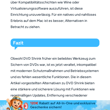
über Kompatibilitätsschichten wie Wine oder
Virtualisierungssoftware auszuführen, ist diese
Einrichtung unzuverlässig. Für ein natives und nahtloses
Erlebnis auf dem Mac ist es besser, Alternativen in
Betracht zu ziehen.
Fazit
Obwohl DVD Shrink früher ein beliebtes Werkzeug zum
Sichern von DVDs war, ist es jetzt veraltet, inkompatibel
mit modernen Schutzmaßnahmen und Betriebssystemen
und es fehlen wesentliche Funktionen. Die in diesem
Artikel vorgestellten Alternativen zu DVD Shrink bieten
eine stärkere und sicherere Lösung mit Funktionen wie
regelmäßigen Updates, Entfernung verschiedener
Kopierschutzmaßnahmen und plattformübergreifender
120€
Rabatt auf All-In-One und exklusive
Geschenke sichern!
Unterstützung. Verschwenden Sie daher keine Zeit mit