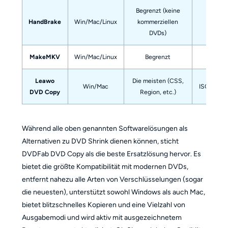
Begrenzt (keine
HandBrake
Win/Mac/Linux
kommerziellen
MP4, 
DVDs)
MakeMKV
Win/Mac/Linux
Begrenzt
MK
Leawo
Die meisten (CSS,
Win/Mac
ISO, Ordne
DVD Copy
Region, etc.)
Während alle oben genannten Softwarelösungen als
Alternativen zu DVD Shrink dienen können, sticht
DVDFab DVD Copy als die beste Ersatzlösung hervor. Es
bietet die größte Kompatibilität mit modernen DVDs,
entfernt nahezu alle Arten von Verschlüsselungen (sogar
die neuesten), unterstützt sowohl Windows als auch Mac,
bietet blitzschnelles Kopieren und eine Vielzahl von
Ausgabemodi und wird aktiv mit ausgezeichnetem